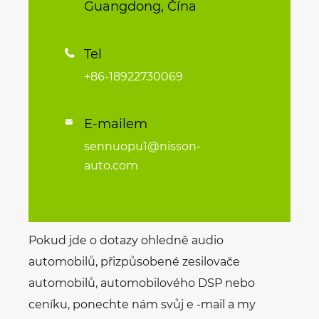
Guangdong, Čína
Tel

+86-18922730069
E-mailem

sennuopu1@nisson-
auto.com
Pokud jde o dotazy ohledně audio
automobilů, přizpůsobené zesilovače
automobilů, automobilového DSP nebo
ceníku, ponechte nám svůj e -mail a my