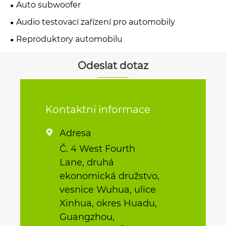
Auto subwoofer
Audio testovací zařízení pro automobily
Reproduktory automobilu
Odeslat dotaz
Kontaktní informace
Adresa

Č. 4 West Fourth
Lane, druhá
ekonomická družstvo,
vesnice Wuhua, ulice
Xinhua, okres Huadu,
Guangzhou,