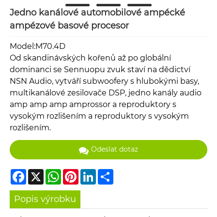
Jedno kanálové automobilové ampécké
ampézové basové procesor
Model:M70.4D
Od skandinávských kořenů až po globální
dominanci se Sennuopu zvuk staví na dědictví
NSN Audio, vytváří subwoofery s hlubokými basy,
multikanálové zesilovače DSP, jedno kanály audio
amp amp amp amprossor a reproduktory s
vysokým rozlišením a reproduktory s vysokým
rozlišením.
Odeslat dotaz
Facebook
X
WhatsApp
Pinterest
LinkedIn
Share
Popis výrobku